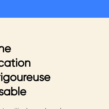
ne
ation
rigoureuse
sable