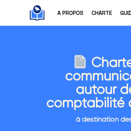
A PROPOS
CHARTE
GUI
Aller
au
contenu
Chart
communic
autour d
comptabilité
à destination des