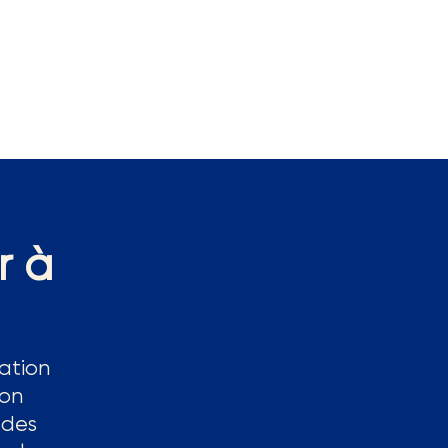
r à
ation
ion
 des