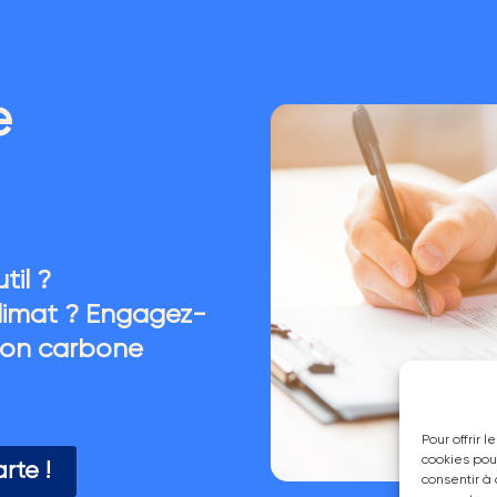
e
til ?
 climat ? Engagez-
ion carbone
Pour offrir 
cookies pou
rte !
consentir à