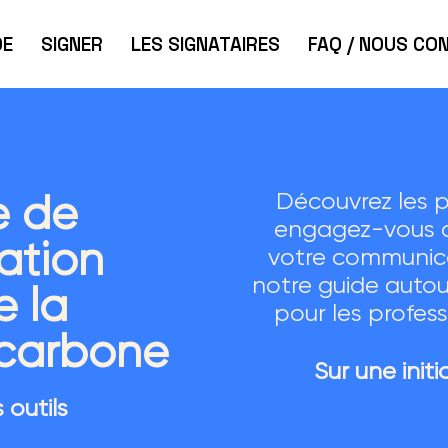
DE
SIGNER
LES SIGNATAIRES
FAQ / NOUS CO
Découvrez les po
e de
engagez-vous da
ation
votre communic
notre guide autou
e la
pour les profess
 carbone
Sur une initia
 outils