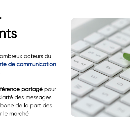
r
nts
 nombreux acteurs du
rte de communication
e
.
référence partagé
pour
la clarté des messages
rbone de la part des
r le marché.