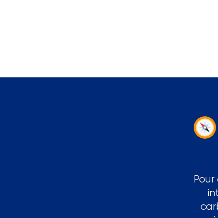
Pour
in
car