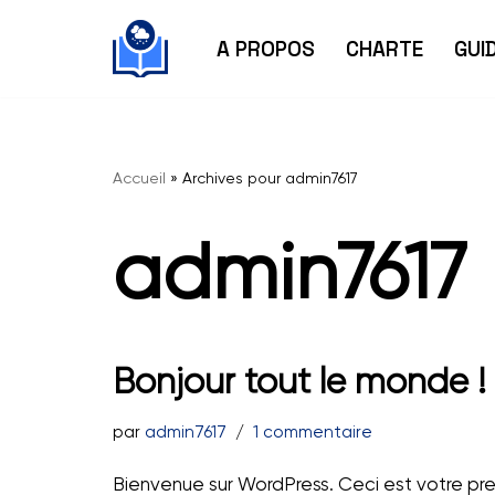
A PROPOS
CHARTE
GUI
Aller
au
contenu
Accueil
»
Archives pour admin7617
admin7617
Bonjour tout le monde !
par
admin7617
1 commentaire
Bienvenue sur WordPress. Ceci est votre prem