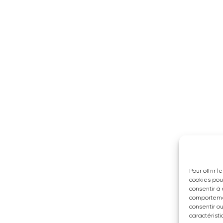
Pour offrir 
cookies pou
consentir à
comportemen
consentir o
caractéristi